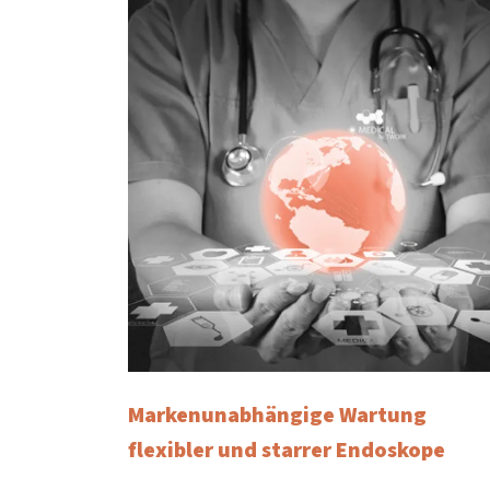
Markenunabhängige Wartung
flexibler und starrer Endoskope