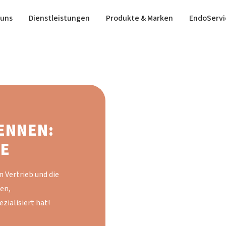
(current)
 uns
Dienstleistungen
Produkte & Marken
EndoServi
KENNEN:
CE
n Vertrieb und die
en,
ialisiert hat!