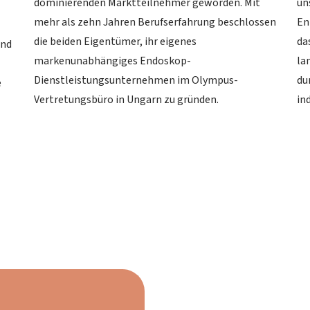
dominierenden Marktteilnehmer geworden. Mit
un
mehr als zehn Jahren Berufserfahrung beschlossen
En
die beiden Eigentümer, ihr eigenes
da
und
markenunabhängiges Endoskop-
la
Dienstleistungsunternehmen im Olympus-
du
e
Vertretungsbüro in Ungarn zu gründen.
in