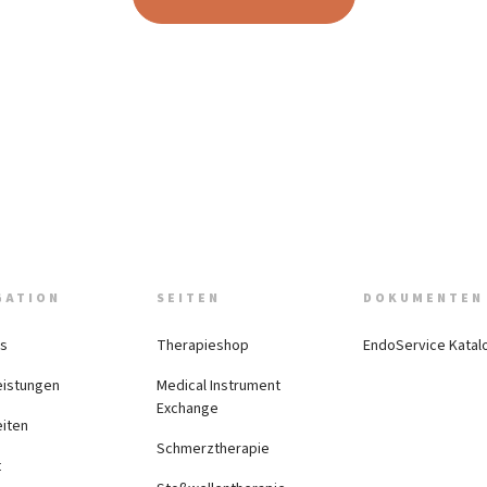
GATION
SEITEN
DOKUMENTEN
ns
Therapieshop
EndoService Katal
eistungen
Medical Instrument
Exchange
iten
Schmerztherapie
t