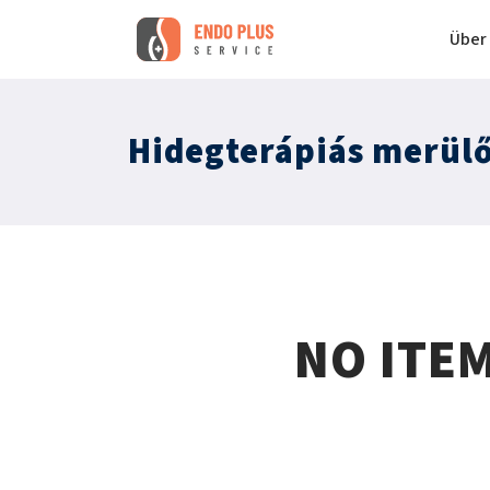
Über
Hidegterápiás merül
NO ITE