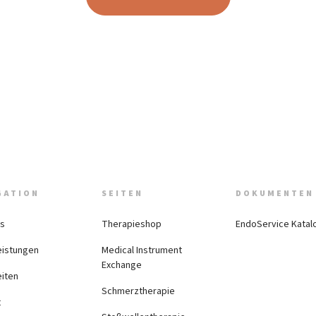
GATION
SEITEN
DOKUMENTEN
ns
Therapieshop
EndoService Katal
eistungen
Medical Instrument
Exchange
iten
Schmerztherapie
t