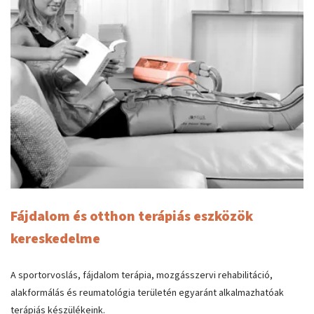
Fájdalom és otthon terápiás eszközök
kereskedelme
A sportorvoslás, fájdalom terápia, mozgásszervi rehabilitáció,
alakformálás és reumatológia területén egyaránt alkalmazhatóak
terápiás készülékeink.