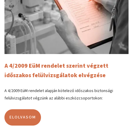
A 4/2009 EüM rendelet szerint végzett
időszakos felülvizsgálatok elvégzése
A 4/2009 EüM rendelet alapján kötelező időszakos biztonsági
felülvizsgálatot végzünk az alábbi eszközcsoportokon:
ELOLVASOM