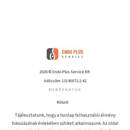
2026 © Endo-Plus-Service Kft.
Adószám: 13140072-2-42
MENÜPONTOK
Rólunk
(jelenlegi)
Szolgáltatások
Tájékoztatunk, hogy a honlap felhasználói élmény
fokozásának érdekében sütiket alkalmazunk. Az oldal
Megjelenések