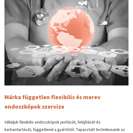
Márka független flexibilis és merev
endoszkópok szervize
Vállaljuk flexibilis endoszkópok javítását, felújítását és
karbantartását, függetlenül a gyártótól. Tapasztalt technikusaink az