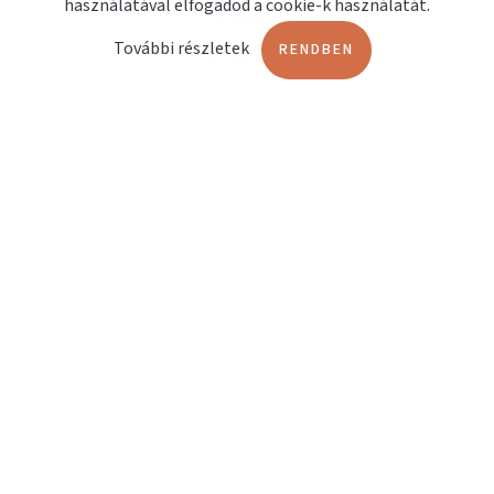
használatával elfogadod a cookie-k használatát.
Kapcsolat
További részletek
RENDBEN
OLDALAK
Terápiashop
Orvosi műszerbörze
Fájdalomterápia
Lökéshullám terápia
Műtőágyak
DOKUMENTUMOK
EndoService Katalógus
MÁRKÁK
Sportanalitikai eszközök
Orvostechnikai eszközök