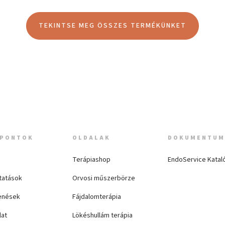
TEKINTSE MEG ÖSSZES TERMÉKÜNKET
PONTOK
OLDALAK
DOKUMENTU
Terápiashop
EndoService Katal
tatások
Orvosi műszerbörze
enések
Fájdalomterápia
lat
Lökéshullám terápia