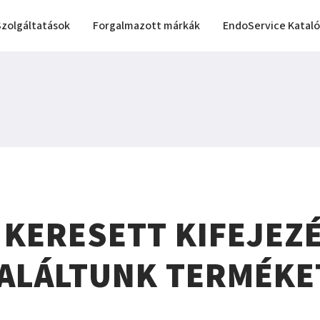
Szolgáltatások
Forgalmazott márkák
EndoService Katal
 KERESETT KIFEJEZ
ALÁLTUNK TERMÉKE