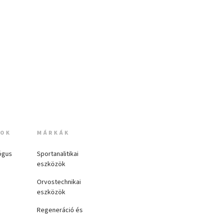
MOK
MÁRKÁK
ógus
Sportanalitikai
eszközök
Orvostechnikai
eszközök
Regeneráció és