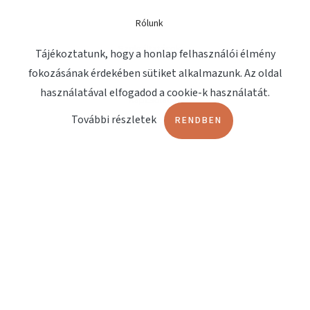
Rólunk
Szolgáltatások
Tájékoztatunk, hogy a honlap felhasználói élmény
fokozásának érdekében sütiket alkalmazunk. Az oldal
Megjelenések
használatával elfogadod a cookie-k használatát.
Kapcsolat
További részletek
RENDBEN
OLDALAK
Terápiashop
Orvosi műszerbörze
Fájdalomterápia
Lökéshullám terápia
Műtőágyak
DOKUMENTUMOK