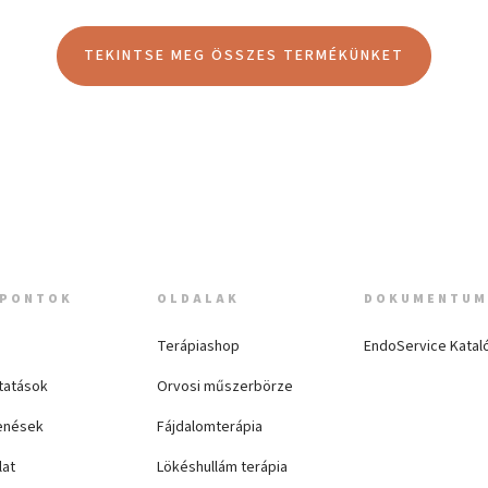
TEKINTSE MEG ÖSSZES TERMÉKÜNKET
PONTOK
OLDALAK
DOKUMENTU
Terápiashop
EndoService Katal
tatások
Orvosi műszerbörze
enések
Fájdalomterápia
lat
Lökéshullám terápia