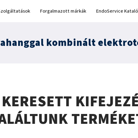
Szolgáltatások
Forgalmazott márkák
EndoService Katal
trahanggal kombinált elektrot
 KERESETT KIFEJEZ
ALÁLTUNK TERMÉKE