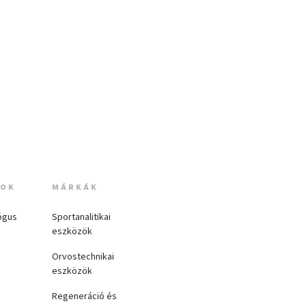
MOK
MÁRKÁK
ógus
Sportanalitikai
eszközök
Orvostechnikai
eszközök
Regeneráció és