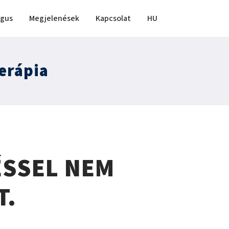
ógus
Megjelenések
Kapcsolat
HU
erápia
ÉSSEL NEM
T.