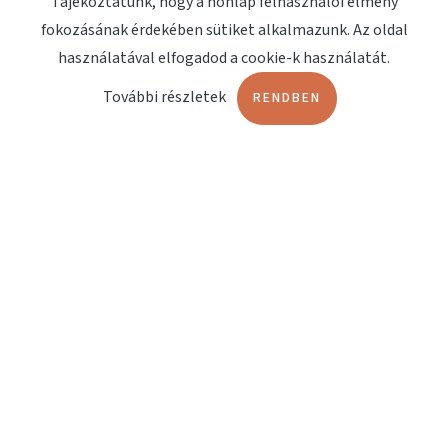
Tájékoztatunk, hogy a honlap felhasználói élmény
fokozásának érdekében sütiket alkalmazunk. Az oldal
Megjelenések
használatával elfogadod a cookie-k használatát.
Kapcsolat
További részletek
RENDBEN
OLDALAK
Terápiashop
Orvosi műszerbörze
Fájdalomterápia
Lökéshullám terápia
Műtőágyak
DOKUMENTUMOK
EndoService Katalógus
MÁRKÁK