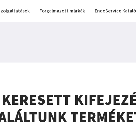
Szolgáltatások
Forgalmazott márkák
EndoService Katal
 KERESETT KIFEJEZ
ALÁLTUNK TERMÉKE