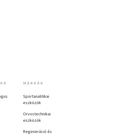
MOK
MÁRKÁK
ógus
Sportanalitikai
eszközök
Orvostechnikai
eszközök
Regeneráció és