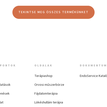
TEKINTSE MEG ÖSSZES TERMÉKÜNKET
PONTOK
OLDALAK
DOKUMENTU
Terápiashop
EndoService Katal
tatások
Orvosi műszerbörze
enések
Fájdalomterápia
lat
Lökéshullám terápia