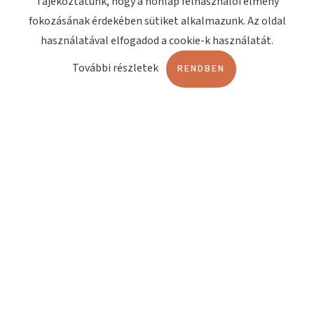
Tájékoztatunk, hogy a honlap felhasználói élmény
fokozásának érdekében sütiket alkalmazunk. Az oldal
Megjelenések
használatával elfogadod a cookie-k használatát.
Kapcsolat
További részletek
RENDBEN
OLDALAK
Terápiashop
Orvosi műszerbörze
Fájdalomterápia
Lökéshullám terápia
Műtőágyak
DOKUMENTUMOK
EndoService Katalógus
MÁRKÁK