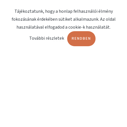
Szolgáltatások
Tájékoztatunk, hogy a honlap felhasználói élmény
fokozásának érdekében sütiket alkalmazunk. Az oldal
Megjelenések
használatával elfogadod a cookie-k használatát.
Kapcsolat
További részletek
RENDBEN
OLDALAK
Terápiashop
Orvosi műszerbörze
Fájdalomterápia
Lökéshullám terápia
Műtőágyak
DOKUMENTUMOK
EndoService Katalógus