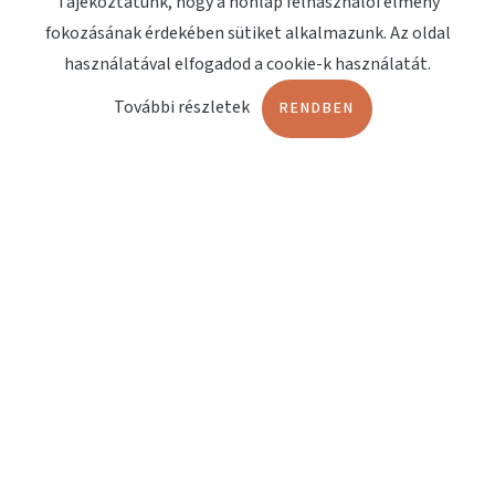
Tájékoztatunk, hogy a honlap felhasználói élmény
fokozásának érdekében sütiket alkalmazunk. Az oldal
Megjelenések
használatával elfogadod a cookie-k használatát.
Kapcsolat
További részletek
RENDBEN
OLDALAK
Terápiashop
Orvosi műszerbörze
Fájdalomterápia
Lökéshullám terápia
Műtőágyak
DOKUMENTUMOK
EndoService Katalógus
MÁRKÁK