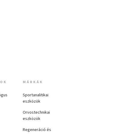
MOK
MÁRKÁK
ógus
Sportanalitikai
eszközök
Orvostechnikai
eszközök
Regeneráció és