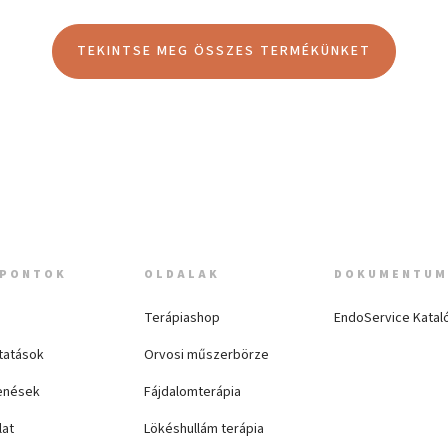
TEKINTSE MEG ÖSSZES TERMÉKÜNKET
PONTOK
OLDALAK
DOKUMENTU
Terápiashop
EndoService Katal
tatások
Orvosi műszerbörze
enések
Fájdalomterápia
lat
Lökéshullám terápia