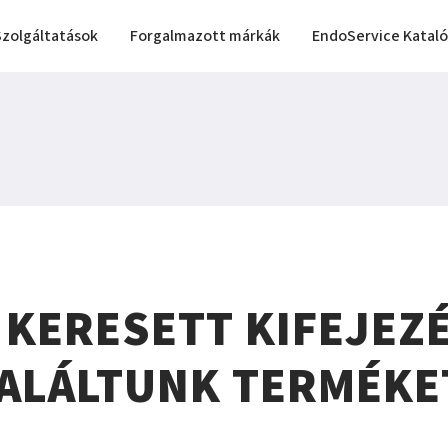
Szolgáltatások
Forgalmazott márkák
EndoService Katal
 KERESETT KIFEJEZ
ALÁLTUNK TERMÉKE