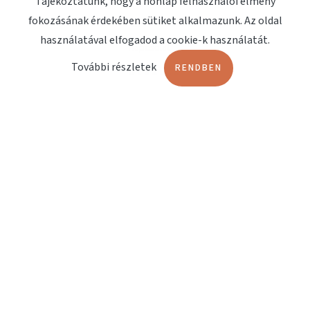
Tájékoztatunk, hogy a honlap felhasználói élmény
fokozásának érdekében sütiket alkalmazunk. Az oldal
Megjelenések
használatával elfogadod a cookie-k használatát.
Kapcsolat
További részletek
RENDBEN
OLDALAK
Terápiashop
Orvosi műszerbörze
Fájdalomterápia
Lökéshullám terápia
Műtőágyak
DOKUMENTUMOK
EndoService Katalógus
MÁRKÁK