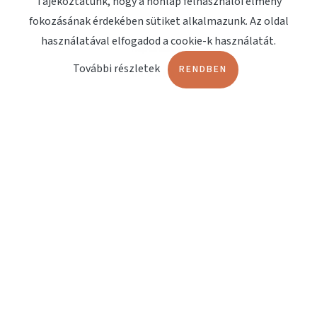
Tájékoztatunk, hogy a honlap felhasználói élmény
fokozásának érdekében sütiket alkalmazunk. Az oldal
Megjelenések
használatával elfogadod a cookie-k használatát.
Kapcsolat
További részletek
RENDBEN
OLDALAK
Terápiashop
Orvosi műszerbörze
Fájdalomterápia
Lökéshullám terápia
Műtőágyak
DOKUMENTUMOK
EndoService Katalógus
MÁRKÁK